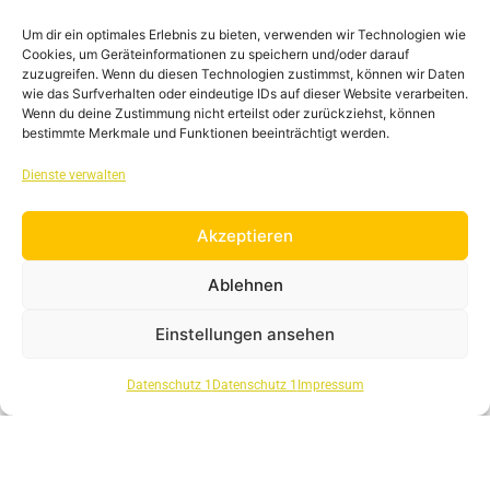
Taxikuriers in der Engelhardstr. aus. Und wie
Um dir ein optimales Erlebnis zu bieten, verwenden wir Technologien wie
immer haben wir auch einen Online-Taxikurier
Cookies, um Geräteinformationen zu speichern und/oder darauf
zum Durchblättern.
zuzugreifen. Wenn du diesen Technologien zustimmst, können wir Daten
wie das Surfverhalten oder eindeutige IDs auf dieser Website verarbeiten.
Den findet Ihr auf dieser Seite – wie auch alle
Wenn du deine Zustimmung nicht erteilst oder zurückziehst, können
Taxikuriere von 2022 & 2020
bestimmte Merkmale und Funktionen beeinträchtigt werden.
Viel Spaß beim durchlesen wünscht Euch
Dienste verwalten
Eure
Taxi-München eG
Akzeptieren
weiterlesen »
Ablehnen
Einstellungen ansehen
Datenschutz 1
Datenschutz 1
Impressum