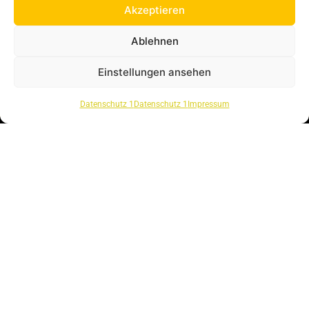
Akzeptieren
Ablehnen
KONTAKT
Einstellungen ansehen
IMPRESSUM
Datenschutz 1
Datenschutz 1
Impressum
DATENSCHUTZ
AGB
JOBS/ KARRIERE