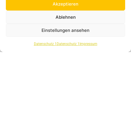
Akzeptieren
BESORGUNGS
FAHRTEN
Ablehnen
Einstellungen ansehen
Datenschutz 1
Datenschutz 1
Impressum
BARGELDLOSES
BEZAHLEN