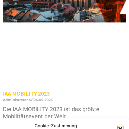
IAA MOBILITY 2023
Administrator
04.09.2023
Die IAA MOBILITY 2023 ist das größte
Mobilitätsevent der Welt.
für Professionals und Endkunden, für neue
Cookie-Zustimmung