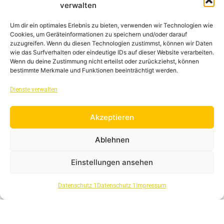
Ideen und Technologien, für Auto, Rad,
verwalten
Stadtplanung und digitale Dienste, die Mobilität
Um dir ein optimales Erlebnis zu bieten, verwenden wir Technologien wie
neu erlebbar machen und alle Angebote
Cookies, um Geräteinformationen zu speichern und/oder darauf
vernetzen. In der Münchner Innenstadt, auf dem
zuzugreifen. Wenn du diesen Technologien zustimmst, können wir Daten
Messegelände und im weltweiten Stream.
wie das Surfverhalten oder eindeutige IDs auf dieser Website verarbeiten.
Wenn du deine Zustimmung nicht erteilst oder zurückziehst, können
bestimmte Merkmale und Funktionen beeinträchtigt werden.
weiterlesen »
Dienste verwalten
Akzeptieren
Ablehnen
Einstellungen ansehen
Datenschutz 1
Datenschutz 1
Impressum