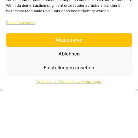
Wenn du deine Zustimmung nicht erteilst oder zurückziehst, können
liebe Taxifahrerinnen, liebe Taxifahrer!
bestimmte Merkmale und Funktionen beeinträchtigt werden.
Schön, dass Sie sich für diese Seite
interessieren.
Dienste verwalten
Sie sollen informiert werden über
grundsätzliche verkehrliche Verhältnisse,
Akzeptieren
Abläufe und rechtliche Vorgaben ausschließlich
aus dem Verkehrsbereich.
Ablehnen
weiterlesen »
Einstellungen ansehen
Datenschutz 1
Datenschutz 1
Impressum