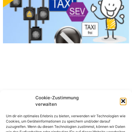
Cookie-Zustimmung
verwalten
Neue Rubrik! Taxi-Wissen
Um dir ein optimales Erlebnis zu bieten, verwenden wir Technologien wie
Cookies, um Geräteinformationen zu speichern und/oder darauf
Administrator
24.08.2023
zuzugreifen. Wenn du diesen Technologien zustimmst, können wir Daten
Hallo,
wie das Surfverhalten oder eindeutige IDs auf dieser Website verarbeiten.