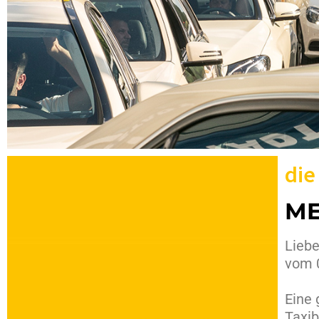
die
ME
Liebe
vom 0
Eine 
Taxib