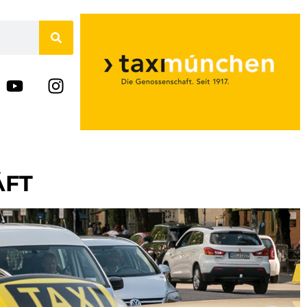
N
ÄFT