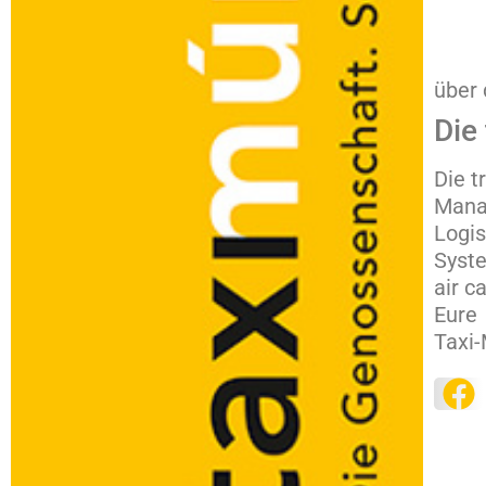
über 
Die
Die t
Manag
Logis
Syste
air c
Eure
Taxi