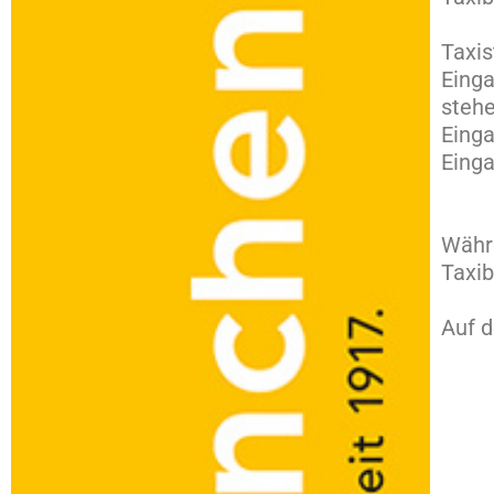
Taxis
Einga
steh
Einga
Einga
Währe
Taxib
Auf d