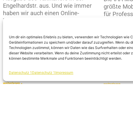
Engelhardstr. aus. Und wie immer
größte Mobi
haben wir auch einen Online-
für Profes
Taxikurier zum Durchblättern.
für neue I
Den findet Ihr auf dieser Seite –
für Auto, 
wie auch alle Taxikuriere von 2022
digitale Di
Um dir ein optimales Erlebnis zu bieten, verwenden wir Technologien wie 
& 2020
erlebbar m
Geräteinformationen zu speichern und/oder darauf zuzugreifen. Wenn du d
Technologien zustimmst, können wir Daten wie das Surfverhalten oder eind
Viel Spaß beim durchlesen
Angebote v
dieser Website verarbeiten. Wenn du deine Zustimmung nicht erteilst oder 
wünscht Euch
Münchner I
können bestimmte Merkmale und Funktionen beeinträchtigt werden.
Eure
Messegelä
Taxi-München eG
Stream.
Datenschutz 1
Datenschutz 1
Impressum
weiterlesen »
weiterlesen »