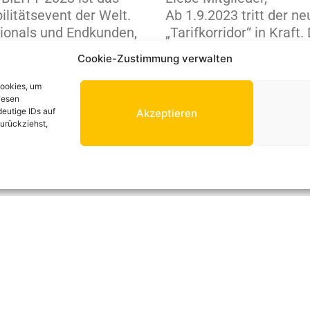
litätsevent der Welt.
Ab 1.9.2023 tritt der ne
sionals und Endkunden,
„Tarifkorridor“ in Kraft.
deen und Technologien,
bisherige „Reichweiten-T
Cookie-Zustimmung verwalten
Rad, Stadtplanung und
damit nicht mehr gültig
enste, die Mobilität neu
TTO (Taxitarifordnung) 
Cookies, um
achen und alle
iesen
weiterlesen »
eutige IDs auf
Akzeptieren
ernetzen. In der
zurückziehst,
nnenstadt, auf dem
nde und im weltweiten