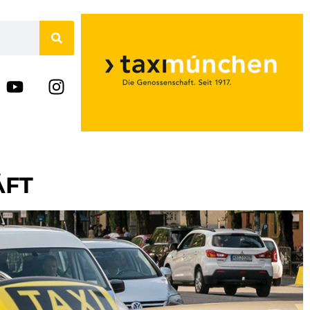
N
ÄFT