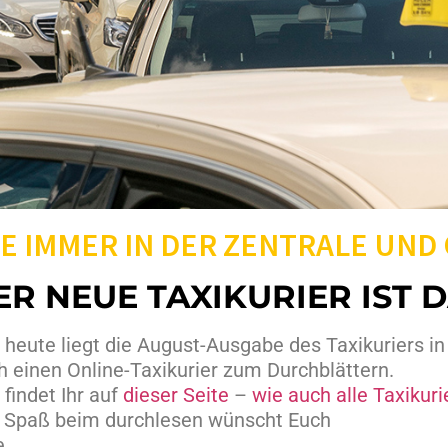
E IMMER IN DER ZENTRALE UND
ER NEUE TAXIKURIER IST D
t heute liegt die August-Ausgabe des Taxikuriers i
h einen Online-Taxikurier zum Durchblättern.
 findet Ihr auf
dieser Seite
–
wie auch alle Taxikur
l Spaß beim durchlesen wünscht Euch
e