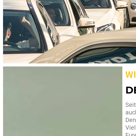
WI
D
Sei
auc
Den
Vie
Eur