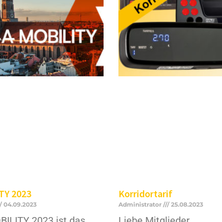
TY 2023
Korridortarif
04.09.2023
Administrator
25.08.2023
BILITY 2023 ist das
Liebe Mitglieder,