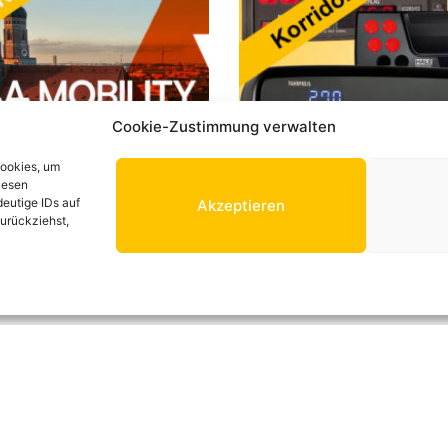
Cookie-Zustimmung verwalten
Cookies, um
iesen
eutige IDs auf
Akzeptieren
zurückziehst,
TY 2023
Korridortarif
04.09.2023
Administrator
25.08.2023