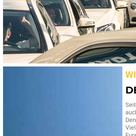
WI
D
Sei
auc
Den
Vie
Eur