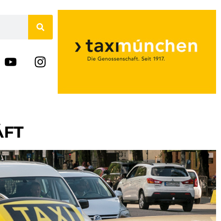
N
ÄFT